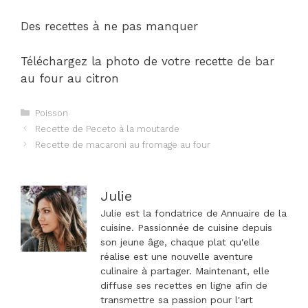
Des recettes à ne pas manquer
Téléchargez la photo de votre recette de bar
au four au citron
Catégories
Poisson
Navigation
Recette de Peceto à la moutarde
des
Recette de macaroni au fromage au four
articles
Julie
Julie est la fondatrice de Annuaire de la
cuisine. Passionnée de cuisine depuis
son jeune âge, chaque plat qu'elle
réalise est une nouvelle aventure
culinaire à partager. Maintenant, elle
diffuse ses recettes en ligne afin de
transmettre sa passion pour l'art