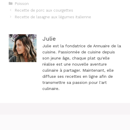
Catégories
Poisson
Navigation
Recette de porc aux courgettes
des
Recette de lasagne aux légumes italienne
articles
Julie
Julie est la fondatrice de Annuaire de la
cuisine. Passionnée de cuisine depuis
son jeune âge, chaque plat qu'elle
réalise est une nouvelle aventure
culinaire à partager. Maintenant, elle
diffuse ses recettes en ligne afin de
transmettre sa passion pour l'art
culinaire.