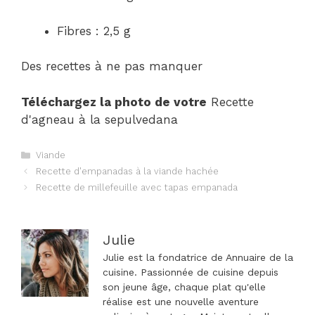
Fibres : 2,5 g
Des recettes à ne pas manquer
Téléchargez la photo de votre
Recette
d'agneau à la sepulvedana
Catégories
Viande
Navigation
Recette d'empanadas à la viande hachée
des
Recette de millefeuille avec tapas empanada
articles
Julie
Julie est la fondatrice de Annuaire de la
cuisine. Passionnée de cuisine depuis
son jeune âge, chaque plat qu'elle
réalise est une nouvelle aventure