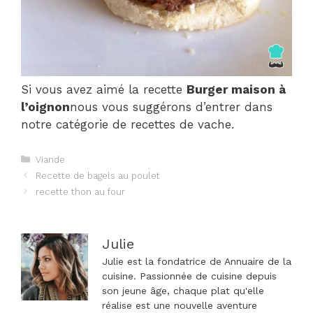
Si vous avez aimé la recette
Burger maison à
l’oignon
nous vous suggérons d’entrer dans
notre catégorie de recettes de vache.
Catégories
Viande
Navigation
Recette de bagels au poulet
des
recette thon au four
articles
Julie
Julie est la fondatrice de Annuaire de la
cuisine. Passionnée de cuisine depuis
son jeune âge, chaque plat qu'elle
réalise est une nouvelle aventure