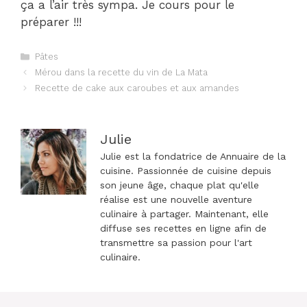
ça a l’air très sympa. Je cours pour le
préparer !!!
Catégories
Pâtes
Navigation
Mérou dans la recette du vin de La Mata
des
Recette de cake aux caroubes et aux amandes
articles
Julie
Julie est la fondatrice de Annuaire de la
cuisine. Passionnée de cuisine depuis
son jeune âge, chaque plat qu'elle
réalise est une nouvelle aventure
culinaire à partager. Maintenant, elle
diffuse ses recettes en ligne afin de
transmettre sa passion pour l'art
culinaire.