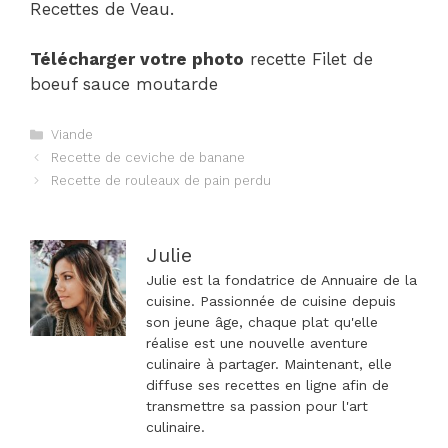
Recettes de Veau.
Télécharger votre photo
recette Filet de
boeuf sauce moutarde
Catégories
Viande
Navigation
Recette de ceviche de banane
des
Recette de rouleaux de pain perdu
articles
Julie
Julie est la fondatrice de Annuaire de la
cuisine. Passionnée de cuisine depuis
son jeune âge, chaque plat qu'elle
réalise est une nouvelle aventure
culinaire à partager. Maintenant, elle
diffuse ses recettes en ligne afin de
transmettre sa passion pour l'art
culinaire.