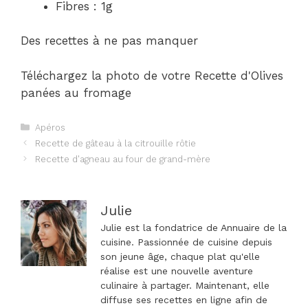
Fibres : 1g
Des recettes à ne pas manquer
Téléchargez la photo de votre Recette d'Olives
panées au fromage
Catégories
Apéros
Navigation
Recette de gâteau à la citrouille rôtie
des
Recette d'agneau au four de grand-mère
articles
Julie
Julie est la fondatrice de Annuaire de la
cuisine. Passionnée de cuisine depuis
son jeune âge, chaque plat qu'elle
réalise est une nouvelle aventure
culinaire à partager. Maintenant, elle
diffuse ses recettes en ligne afin de