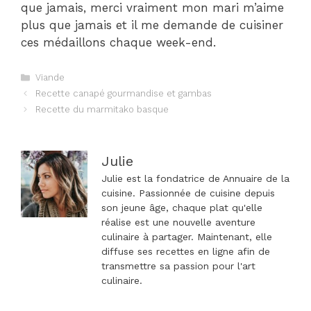
que jamais, merci vraiment mon mari m’aime
plus que jamais et il me demande de cuisiner
ces médaillons chaque week-end.
Catégories
Viande
Navigation
Recette canapé gourmandise et gambas
des
Recette du marmitako basque
articles
Julie
Julie est la fondatrice de Annuaire de la
cuisine. Passionnée de cuisine depuis
son jeune âge, chaque plat qu'elle
réalise est une nouvelle aventure
culinaire à partager. Maintenant, elle
diffuse ses recettes en ligne afin de
transmettre sa passion pour l'art
culinaire.