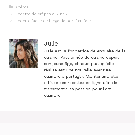
Catégories
Apéros
Navigation
Recette de crêpes aux noix
des
Recette facile de longe de bœuf au four
articles
Julie
Julie est la fondatrice de Annuaire de la
cuisine. Passionnée de cuisine depuis
son jeune âge, chaque plat qu'elle
réalise est une nouvelle aventure
culinaire à partager. Maintenant, elle
diffuse ses recettes en ligne afin de
transmettre sa passion pour l'art
culinaire.