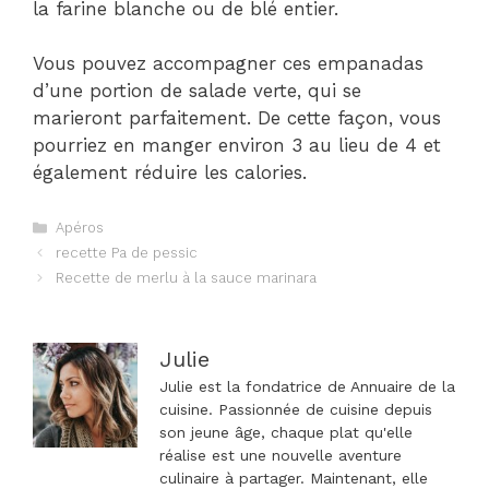
la farine blanche ou de blé entier.
Vous pouvez accompagner ces empanadas
d’une portion de salade verte, qui se
marieront parfaitement. De cette façon, vous
pourriez en manger environ 3 au lieu de 4 et
également réduire les calories.
Catégories
Apéros
Navigation
recette Pa de pessic
des
Recette de merlu à la sauce marinara
articles
Julie
Julie est la fondatrice de Annuaire de la
cuisine. Passionnée de cuisine depuis
son jeune âge, chaque plat qu'elle
réalise est une nouvelle aventure
culinaire à partager. Maintenant, elle