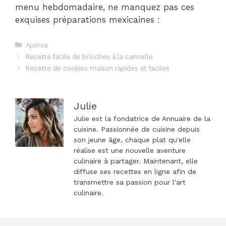
menu hebdomadaire, ne manquez pas ces
exquises préparations mexicaines :
Catégories
Apéros
Navigation
Recette facile de brioches à la cannelle
des
Recette de cookies maison rapides et faciles
articles
Julie
Julie est la fondatrice de Annuaire de la
cuisine. Passionnée de cuisine depuis
son jeune âge, chaque plat qu'elle
réalise est une nouvelle aventure
culinaire à partager. Maintenant, elle
diffuse ses recettes en ligne afin de
transmettre sa passion pour l'art
culinaire.