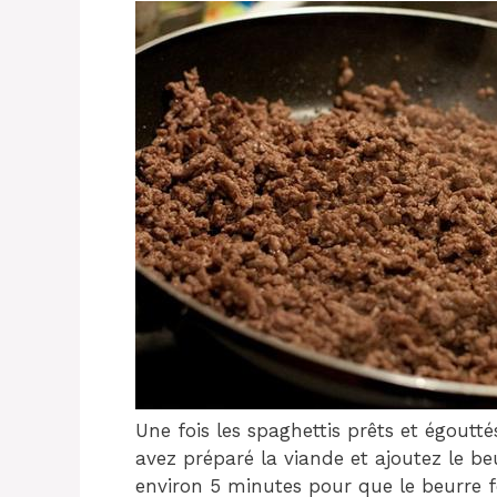
Une fois les spaghettis prêts et égout
avez préparé la viande et ajoutez le be
environ 5 minutes pour que le beurre f