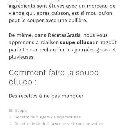
ingrédients sont étuvés avec un morceau de
viande qui, après cuisson, est si mou qu'on
peut le couper avec une cuillère.
De même, dans RecetasGratis, nous vous
apprenons à réaliser
soupe olluco
un ragoût
parfait pour réchauffer les journées grises et
pluvieuses.
Comment faire la soupe
olluco :
Des recettes à ne pas manquer
Catégories
Soupe
Navigation
Recette de burgers de soja texturés
des
Recette de Merlu à la sauce verte aux crevettes
articles