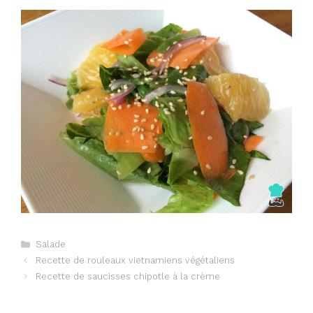
Catégories
Salade
Navigation
Recette de rouleaux vietnamiens végétaliens
des
Recette de saucisses chipotle à la crème
articles