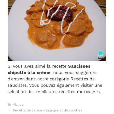
Si vous avez aimé la recette
Saucisses
chipotle à la crème
, nous vous suggérons
d’entrer dans notre catégorie Recettes de
saucisses. Vous pouvez également visiter une
sélection des meilleures recettes mexicaines.
Catégories
Viande
Navigation
Recette de salade d’oranges et de carottes