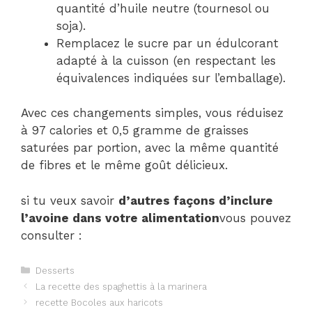
quantité d’huile neutre (tournesol ou
soja).
Remplacez le sucre par un édulcorant
adapté à la cuisson (en respectant les
équivalences indiquées sur l’emballage).
Avec ces changements simples, vous réduisez
à 97 calories et 0,5 gramme de graisses
saturées par portion, avec la même quantité
de fibres et le même goût délicieux.
si tu veux savoir
d’autres façons d’inclure
l’avoine dans votre alimentation
vous pouvez
consulter :
Catégories
Desserts
Navigation
La recette des spaghettis à la marinera
des
recette Bocoles aux haricots
articles