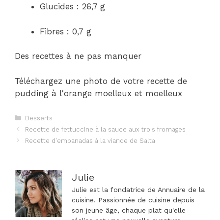
Glucides : 26,7 g
Fibres : 0,7 g
Des recettes à ne pas manquer
Téléchargez une photo de votre recette de
pudding à l'orange moelleux et moelleux
Catégories
Desserts
Navigation
Recette de fettuccine à la sauce aux trois fromages
des
Recette d'empanadas à la viande de Salta
articles
Julie
Julie est la fondatrice de Annuaire de la
cuisine. Passionnée de cuisine depuis
son jeune âge, chaque plat qu'elle