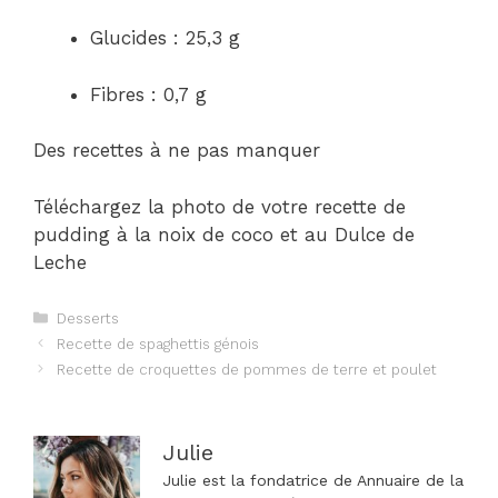
Glucides : 25,3 g
Fibres : 0,7 g
Des recettes à ne pas manquer
Téléchargez la photo de votre recette de
pudding à la noix de coco et au Dulce de
Leche
Catégories
Desserts
Navigation
Recette de spaghettis génois
des
Recette de croquettes de pommes de terre et poulet
articles
Julie
Julie est la fondatrice de Annuaire de la