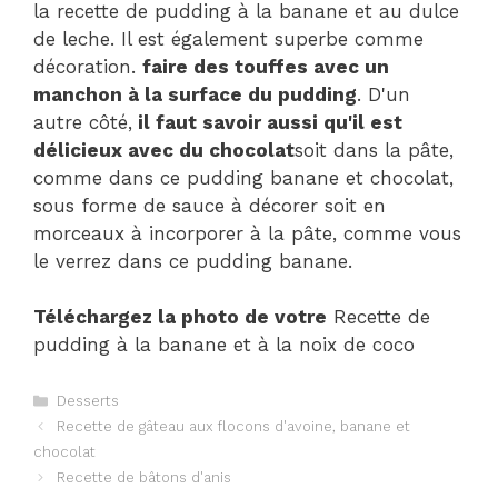
la recette de pudding à la banane et au dulce
de leche. Il est également superbe comme
décoration.
faire des touffes avec un
manchon à la surface du pudding
. D'un
autre côté,
il faut savoir aussi qu'il est
délicieux avec du chocolat
soit dans la pâte,
comme dans ce pudding banane et chocolat,
sous forme de sauce à décorer soit en
morceaux à incorporer à la pâte, comme vous
le verrez dans ce pudding banane.
Téléchargez la photo de votre
Recette de
pudding à la banane et à la noix de coco
Catégories
Desserts
Navigation
Recette de gâteau aux flocons d'avoine, banane et
des
chocolat
articles
Recette de bâtons d'anis