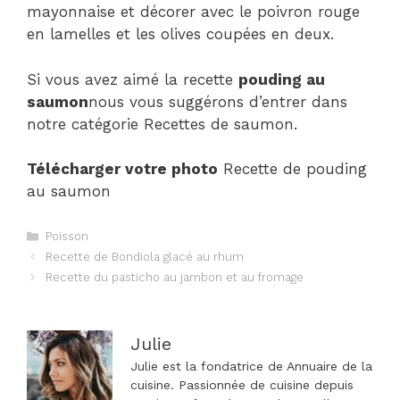
mayonnaise et décorer avec le poivron rouge
en lamelles et les olives coupées en deux.
Si vous avez aimé la recette
pouding au
saumon
nous vous suggérons d’entrer dans
notre catégorie Recettes de saumon.
Télécharger votre photo
Recette de pouding
au saumon
Catégories
Poisson
Navigation
Recette de Bondiola glacé au rhum
des
Recette du pasticho au jambon et au fromage
articles
Julie
Julie est la fondatrice de Annuaire de la
cuisine. Passionnée de cuisine depuis