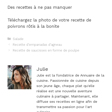
Des recettes à ne pas manquer
Téléchargez la photo de votre recette de
poivrons rôtis à la bonite
Catégories
Salade
Navigation
Recette d'empanadas d'agneau
des
Recette de saucisses en forme de poulpe
articles
Julie
Julie est la fondatrice de Annuaire de la
cuisine. Passionnée de cuisine depuis
son jeune âge, chaque plat qu'elle
réalise est une nouvelle aventure
culinaire à partager. Maintenant, elle
diffuse ses recettes en ligne afin de
transmettre sa passion pour l'art
culinaire.