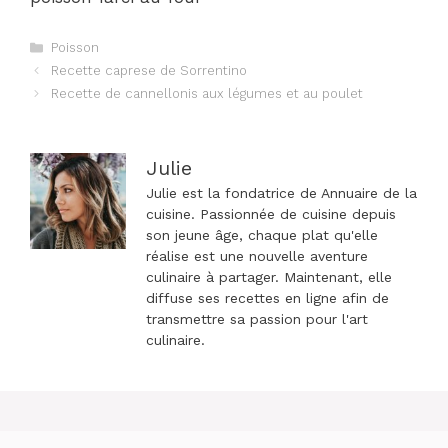
Catégories
Poisson
Navigation
Recette caprese de Sorrentino
des
Recette de cannellonis aux légumes et au poulet
articles
Julie
Julie est la fondatrice de Annuaire de la
cuisine. Passionnée de cuisine depuis
son jeune âge, chaque plat qu'elle
réalise est une nouvelle aventure
culinaire à partager. Maintenant, elle
diffuse ses recettes en ligne afin de
transmettre sa passion pour l'art
culinaire.