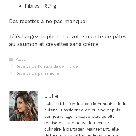
Fibres : 6,7 g
Des recettes à ne pas manquer
Téléchargez la photo de votre recette de pâtes
au saumon et crevettes sans crème
Catégories
Pâtes
Navigation
Recette de Porrusalda de morue
des
Recette de pain miche
articles
Julie
Julie est la fondatrice de Annuaire de la
cuisine. Passionnée de cuisine depuis
son jeune âge, chaque plat qu'elle
réalise est une nouvelle aventure
culinaire à partager. Maintenant, elle
diffuse ses recettes en ligne afin de