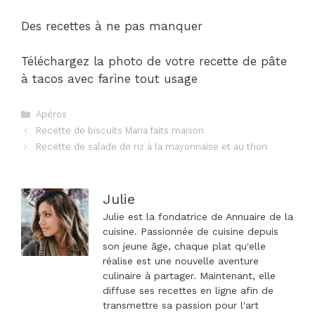
Des recettes à ne pas manquer
Téléchargez la photo de votre recette de pâte
à tacos avec farine tout usage
Catégories
Apéros
Navigation
Recette de biscuits Maria faits maison
des
Recette de salade de riz à la mayonnaise et au thon
articles
Julie
Julie est la fondatrice de Annuaire de la
cuisine. Passionnée de cuisine depuis
son jeune âge, chaque plat qu'elle
réalise est une nouvelle aventure
culinaire à partager. Maintenant, elle
diffuse ses recettes en ligne afin de
transmettre sa passion pour l'art