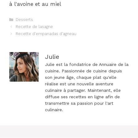
à l'avoine et au miel
Catégories
Desserts
Navigation
Recette de lasagne
des
Recette d'empanadas d'agneau
articles
Julie
Julie est la fondatrice de Annuaire de la
cuisine. Passionnée de cuisine depuis
son jeune âge, chaque plat qu'elle
réalise est une nouvelle aventure
culinaire à partager. Maintenant, elle
diffuse ses recettes en ligne afin de
transmettre sa passion pour l'art
culinaire.