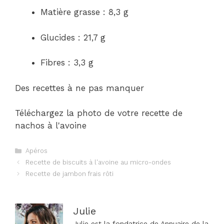
Matière grasse : 8,3 g
Glucides : 21,7 g
Fibres : 3,3 g
Des recettes à ne pas manquer
Téléchargez la photo de votre recette de
nachos à l'avoine
Catégories
Apéros
Navigation
Recette de biscuits à l'avoine au micro-ondes
des
Recette de jambon frais rôti
articles
Julie
Julie est la fondatrice de Annuaire de la