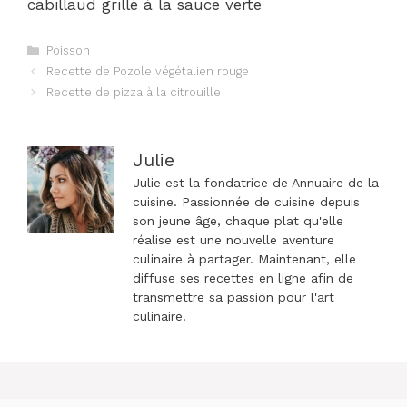
cabillaud grillé à la sauce verte
Catégories
Poisson
Navigation
Recette de Pozole végétalien rouge
des
Recette de pizza à la citrouille
articles
Julie
Julie est la fondatrice de Annuaire de la
cuisine. Passionnée de cuisine depuis
son jeune âge, chaque plat qu'elle
réalise est une nouvelle aventure
culinaire à partager. Maintenant, elle
diffuse ses recettes en ligne afin de
transmettre sa passion pour l'art
culinaire.