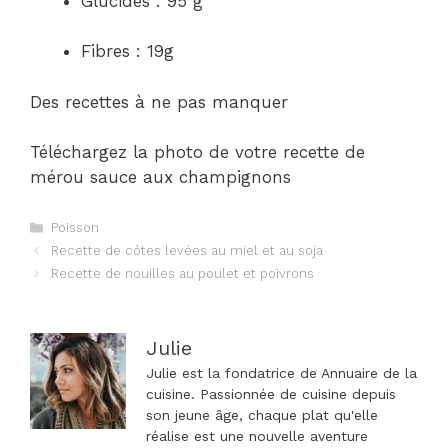
Glucides : 95 g
Fibres : 19g
Des recettes à ne pas manquer
Téléchargez la photo de votre recette de
mérou sauce aux champignons
Catégories
Poisson
Navigation
Recette de côtes levées au miel et au soja
des
Recette de nouilles au poulet et poivrons
articles
Julie
Julie est la fondatrice de Annuaire de la
cuisine. Passionnée de cuisine depuis
son jeune âge, chaque plat qu'elle
réalise est une nouvelle aventure