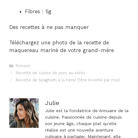
Fibres : 5g
Des recettes à ne pas manquer
Téléchargez une photo de la recette de
maquereau mariné de votre grand-mère
Catégories
Poisson
Navigation
Recette de cuisse de porc au xérès
des
Recette de Spaghetti à la Irène (Titre inventé par moi)
articles
Julie
Julie est la fondatrice de Annuaire de la
cuisine. Passionnée de cuisine depuis
son jeune âge, chaque plat qu'elle
réalise est une nouvelle aventure
culinaire à partager. Maintenant, elle