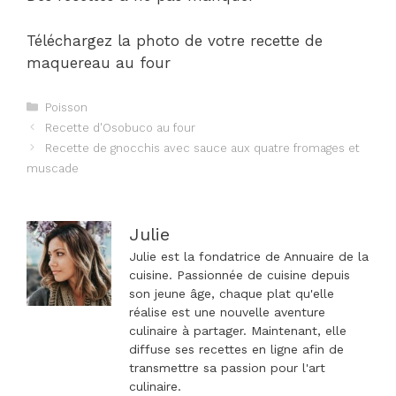
Téléchargez la photo de votre recette de
maquereau au four
Catégories
Poisson
Navigation
Recette d'Osobuco au four
des
Recette de gnocchis avec sauce aux quatre fromages et
articles
muscade
Julie
Julie est la fondatrice de Annuaire de la
cuisine. Passionnée de cuisine depuis
son jeune âge, chaque plat qu'elle
réalise est une nouvelle aventure
culinaire à partager. Maintenant, elle
diffuse ses recettes en ligne afin de
transmettre sa passion pour l'art
culinaire.