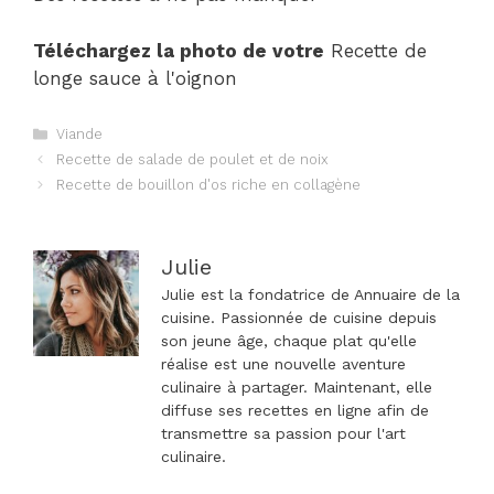
Téléchargez la photo de votre
Recette de
longe sauce à l'oignon
Catégories
Viande
Navigation
Recette de salade de poulet et de noix
des
Recette de bouillon d'os riche en collagène
articles
Julie
Julie est la fondatrice de Annuaire de la
cuisine. Passionnée de cuisine depuis
son jeune âge, chaque plat qu'elle
réalise est une nouvelle aventure
culinaire à partager. Maintenant, elle
diffuse ses recettes en ligne afin de
transmettre sa passion pour l'art
culinaire.