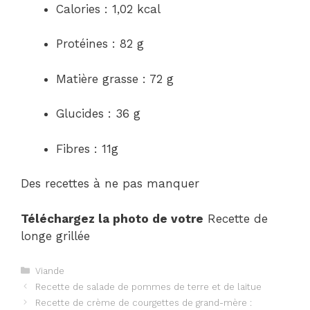
Calories : 1,02 kcal
Protéines : 82 g
Matière grasse : 72 g
Glucides : 36 g
Fibres : 11g
Des recettes à ne pas manquer
Téléchargez la photo de votre
Recette de
longe grillée
Catégories
Viande
Navigation
Recette de salade de pommes de terre et de laitue
des
Recette de crème de courgettes de grand-mère :