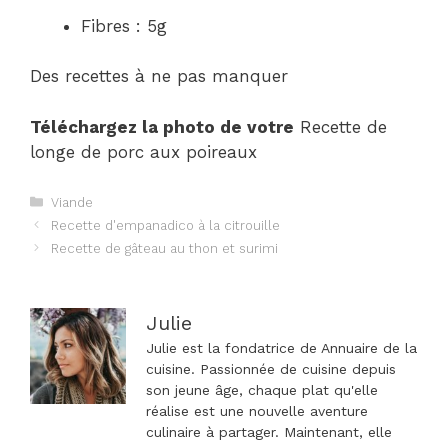
Fibres : 5g
Des recettes à ne pas manquer
Téléchargez la photo de votre
Recette de
longe de porc aux poireaux
Catégories
Viande
Navigation
Recette d'empanadico à la citrouille
des
Recette de gâteau au thon et surimi
articles
Julie
Julie est la fondatrice de Annuaire de la
cuisine. Passionnée de cuisine depuis
son jeune âge, chaque plat qu'elle
réalise est une nouvelle aventure
culinaire à partager. Maintenant, elle