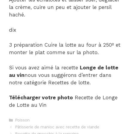
la crème, cuire un peu et ajouter le persil
haché.
dix
3 préparation Cuire la lotte au four à 250º et
monter le plat comme sur la photo.
Si vous avez aimé la recette
Longe de lotte
au vin
nous vous suggérons d’entrer dans
notre catégorie Recettes de lotte.
Télécharger votre photo
Recette de Longe
de Lotte au Vin
Catégories
Poisson
Navigation
Pâtisserie de manioc avec recette de viande
des
Recette de gnocchis à la romaine