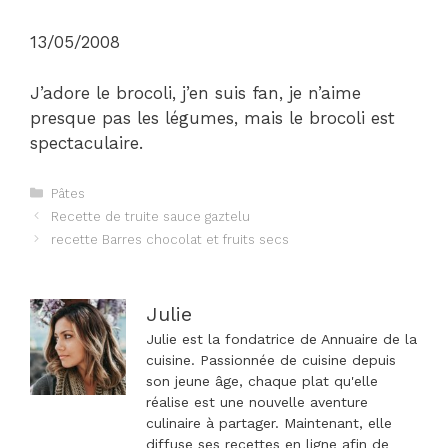
13/05/2008
J’adore le brocoli, j’en suis fan, je n’aime
presque pas les légumes, mais le brocoli est
spectaculaire.
Catégories
Pâtes
Navigation
Recette de truite sauce gaztelu
des
recette Barres chocolat et fruits secs
articles
Julie
Julie est la fondatrice de Annuaire de la
cuisine. Passionnée de cuisine depuis
son jeune âge, chaque plat qu'elle
réalise est une nouvelle aventure
culinaire à partager. Maintenant, elle
diffuse ses recettes en ligne afin de