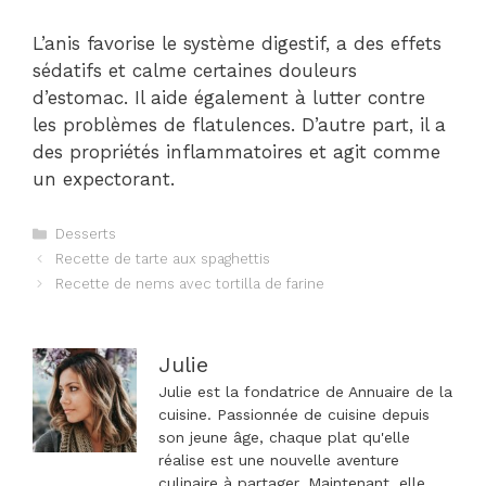
L’anis favorise le système digestif, a des effets
sédatifs et calme certaines douleurs
d’estomac. Il aide également à lutter contre
les problèmes de flatulences. D’autre part, il a
des propriétés inflammatoires et agit comme
un expectorant.
Catégories
Desserts
Navigation
Recette de tarte aux spaghettis
des
Recette de nems avec tortilla de farine
articles
Julie
Julie est la fondatrice de Annuaire de la
cuisine. Passionnée de cuisine depuis
son jeune âge, chaque plat qu'elle
réalise est une nouvelle aventure
culinaire à partager. Maintenant, elle