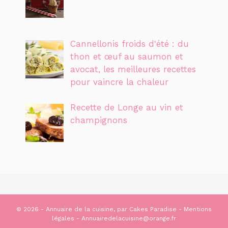
Cannellonis froids d'été : du
thon et œuf au saumon et
avocat, les meilleures recettes
pour vaincre la chaleur
Recette de Longe au vin et
champignons
© 2026 - Annuaire de la cuisine, par
Cakes Paradise
-
Mentions
légales
- Annuairedelacuisine@orange.fr