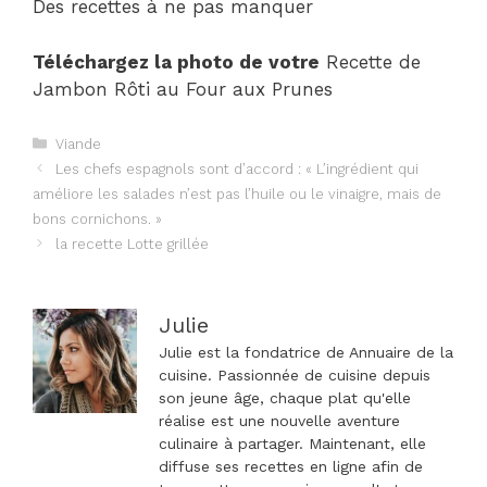
Des recettes à ne pas manquer
Téléchargez la photo de votre
Recette de
Jambon Rôti au Four aux Prunes
Catégories
Viande
Navigation
Les chefs espagnols sont d’accord : « L’ingrédient qui
des
améliore les salades n’est pas l’huile ou le vinaigre, mais de
articles
bons cornichons. »
la recette Lotte grillée
Julie
Julie est la fondatrice de Annuaire de la
cuisine. Passionnée de cuisine depuis
son jeune âge, chaque plat qu'elle
réalise est une nouvelle aventure
culinaire à partager. Maintenant, elle
diffuse ses recettes en ligne afin de