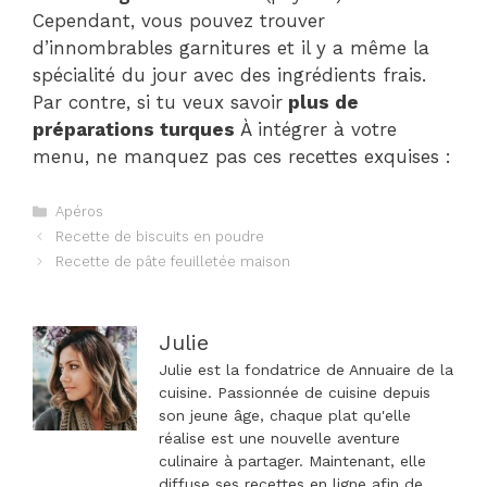
Cependant, vous pouvez trouver
d’innombrables garnitures et il y a même la
spécialité du jour avec des ingrédients frais.
Par contre, si tu veux savoir
plus de
préparations turques
À intégrer à votre
menu, ne manquez pas ces recettes exquises :
Catégories
Apéros
Navigation
Recette de biscuits en poudre
des
Recette de pâte feuilletée maison
articles
Julie
Julie est la fondatrice de Annuaire de la
cuisine. Passionnée de cuisine depuis
son jeune âge, chaque plat qu'elle
réalise est une nouvelle aventure
culinaire à partager. Maintenant, elle
diffuse ses recettes en ligne afin de