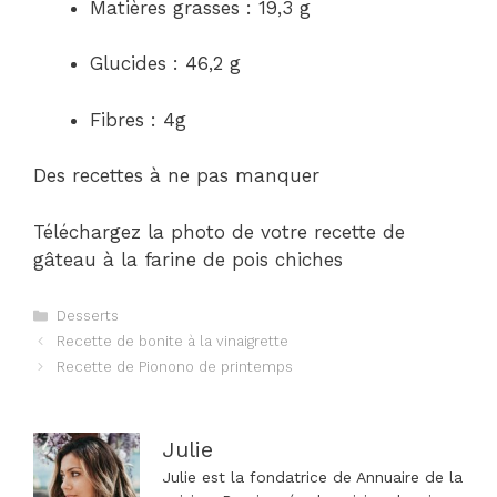
Matières grasses : 19,3 g
Glucides : 46,2 g
Fibres : 4g
Des recettes à ne pas manquer
Téléchargez la photo de votre recette de
gâteau à la farine de pois chiches
Catégories
Desserts
Navigation
Recette de bonite à la vinaigrette
des
Recette de Pionono de printemps
articles
Julie
Julie est la fondatrice de Annuaire de la