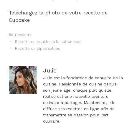
Téléchargez la photo de votre recette de
Cupcake
Catégories
Desserts
Navigation
Recette de nouilles à la puttanesca
des
Recette de pipes salées
articles
Julie
Julie est la fondatrice de Annuaire de la
cuisine. Passionnée de cuisine depuis
son jeune âge, chaque plat qu'elle
réalise est une nouvelle aventure
culinaire à partager. Maintenant, elle
diffuse ses recettes en ligne afin de
transmettre sa passion pour l'art
culinaire.