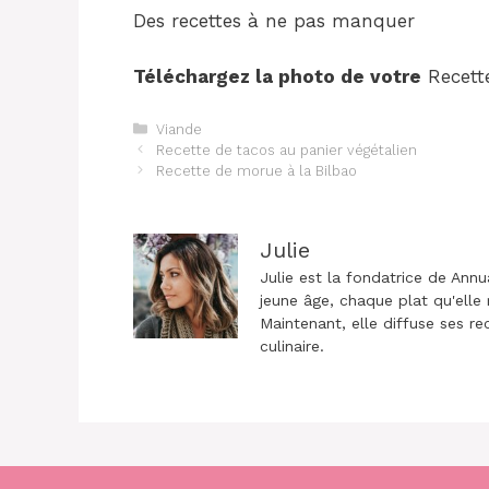
Des recettes à ne pas manquer
Téléchargez la photo de votre
Recett
Catégories
Viande
Navigation
Recette de tacos au panier végétalien
des
Recette de morue à la Bilbao
articles
Julie
Julie est la fondatrice de Annu
jeune âge, chaque plat qu'elle 
Maintenant, elle diffuse ses re
culinaire.