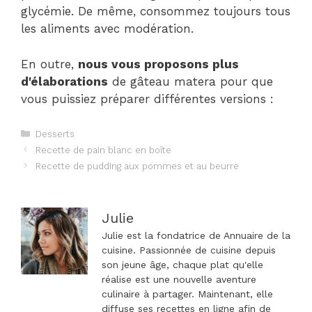
glycémie. De même, consommez toujours tous
les aliments avec modération.
En outre,
nous vous proposons plus
d'élaborations
de gâteau matera pour que
vous puissiez préparer différentes versions :
Catégories
Desserts
Navigation
Recette de pain blanc en boîte
des
Recette de pudding aux pommes et au beurre
articles
Julie
Julie est la fondatrice de Annuaire de la
cuisine. Passionnée de cuisine depuis
son jeune âge, chaque plat qu'elle
réalise est une nouvelle aventure
culinaire à partager. Maintenant, elle
diffuse ses recettes en ligne afin de