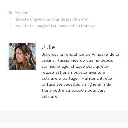
Catégories
Poisson
Navigation
Recette d'agneau au four de grand-mère
des
Recette de spaghetti au bacon et au fromage
articles
Julie
Julie est la fondatrice de Annuaire de la
cuisine. Passionnée de cuisine depuis
son jeune âge, chaque plat qu'elle
réalise est une nouvelle aventure
culinaire à partager. Maintenant, elle
diffuse ses recettes en ligne afin de
transmettre sa passion pour l'art
culinaire.