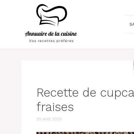
Aller
au
contenu
S
Recette de cupca
fraises
25 août 2023