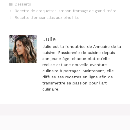
Catégories
Desserts
Navigation
Recette de croquettes jambon-fromage de grand-mère
des
Recette d’empanadas aux pins frits
articles
Julie
Julie est la fondatrice de Annuaire de la
cuisine. Passionnée de cuisine depuis
son jeune âge, chaque plat qu'elle
réalise est une nouvelle aventure
culinaire à partager. Maintenant, elle
diffuse ses recettes en ligne afin de
transmettre sa passion pour l'art
culinaire.