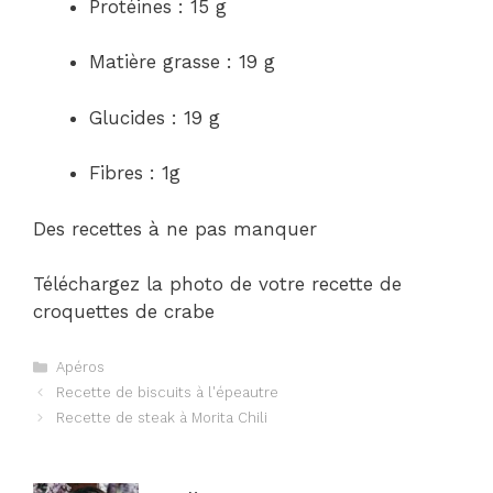
Protéines : 15 g
Matière grasse : 19 g
Glucides : 19 g
Fibres : 1g
Des recettes à ne pas manquer
Téléchargez la photo de votre recette de
croquettes de crabe
Catégories
Apéros
Navigation
Recette de biscuits à l'épeautre
des
Recette de steak à Morita Chili
articles