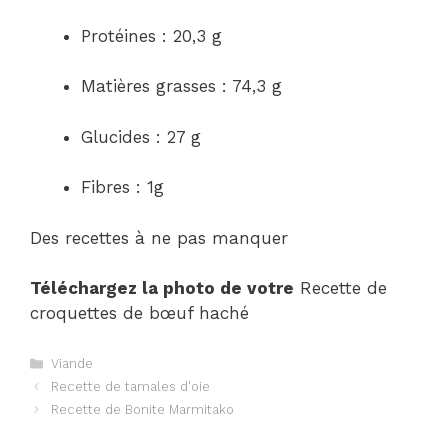
Protéines : 20,3 g
Matières grasses : 74,3 g
Glucides : 27 g
Fibres : 1g
Des recettes à ne pas manquer
Téléchargez la photo de votre
Recette de
croquettes de bœuf haché
Catégories
Viande
Navigation
Recette de tamales d'oie
des
Recette de Bonite Marmitako
articles