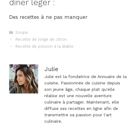
dîner léger :
Des recettes à ne pas manquer
Catégories
Soupe
Navigation
Recette de longe de citron
des
Recette de poisson à la diable
articles
Julie
Julie est la fondatrice de Annuaire de la
cuisine. Passionnée de cuisine depuis
son jeune âge, chaque plat qu'elle
réalise est une nouvelle aventure
culinaire à partager. Maintenant, elle
diffuse ses recettes en ligne afin de
transmettre sa passion pour l'art
culinaire.