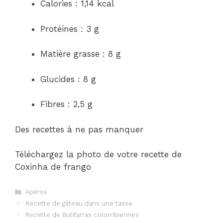
Calories : 1,14 kcal
Protéines : 3 g
Matière grasse : 8 g
Glucides : 8 g
Fibres : 2,5 g
Des recettes à ne pas manquer
Téléchargez la photo de votre recette de
Coxinha de frango
Catégories
Apéros
Navigation
Recette de gâteau dans une tasse
des
Recette de Butifarras colombiennes
articles