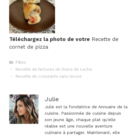
Téléchargez la photo de votre
Recette de
cornet de pizza
Catégories
Pâtes
Navigation
Recette de factures de Dulce de Leche
des
Recette de croissants sans levure
articles
Julie
Julie est la fondatrice de Annuaire de la
cuisine. Passionnée de cuisine depuis
son jeune âge, chaque plat qu'elle
réalise est une nouvelle aventure
culinaire à partager. Maintenant, elle